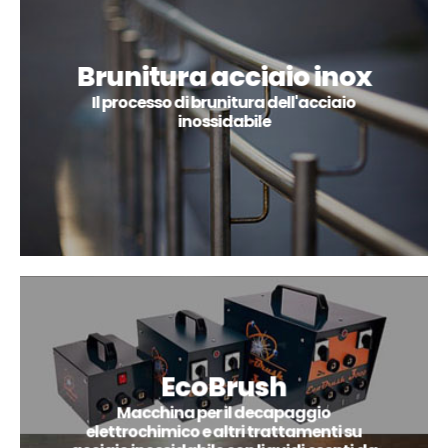
Brunitura acciaio inox
Il processo di brunitura dell'acciaio
inossidabile
EcoBrush
Macchina per il decapaggio
elettrochimico e altri trattamenti su