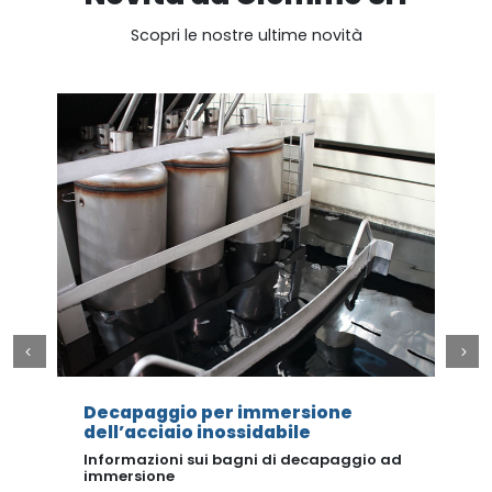
Scopri le nostre ultime novità
Decapaggio per immersione
dell’acciaio inossidabile
C
i
Informazioni sui bagni di decapaggio ad
immersione