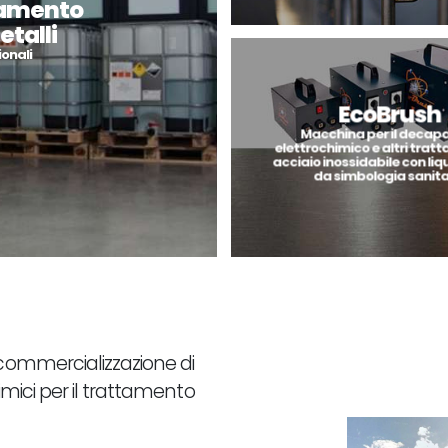
ttamento
etalli
onali
EcoBrush
Macchina per il decap
elettrochimico e altri trat
acciaio inossidabile con liqu
da simbologia sanita
commercializzazione di
imici per il trattamento