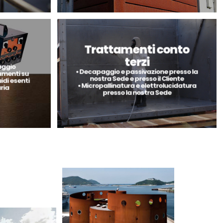
Trattamenti conto
terzi
aggio
• Decapaggio e passivazione presso la
tamenti su
nostra Sede e presso il Cliente
idi esenti
• Micropallinatura e elettrolucidatura
ria
presso la nostra Sede