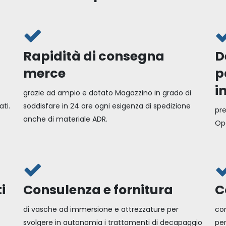
Rapidità di consegna
D
merce
p
i
grazie ad ampio e dotato Magazzino in grado di
ati.
soddisfare in 24 ore ogni esigenza di spedizione
pre
anche di materiale ADR.
Ope
i
Consulenza e fornitura
C
di vasche ad immersione e attrezzature per
con
svolgere in autonomia i trattamenti di decapaggio
per