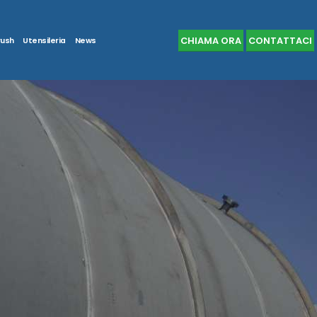
CHIAMA ORA
CONTATTACI
rush
Utensileria
News