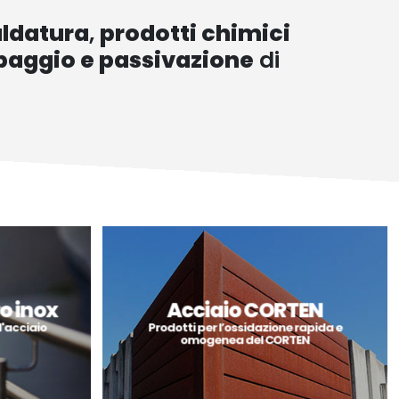
aldatura
,
prodotti chimici
apaggio e passivazione
di
o inox
Acciaio CORTEN
l'acciaio
Prodotti per l’ossidazione rapida e
omogenea del CORTEN