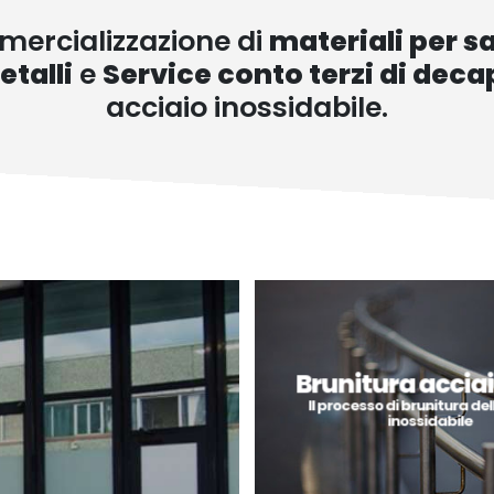
mercializzazione di
materiali per s
etalli
e
Service conto terzi di dec
acciaio inossidabile.
Brunitura acciai
Il processo di brunitura del
inossidabile