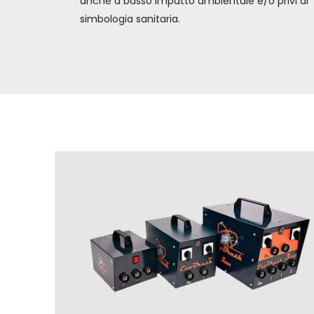
anche a basso impatto ambientale e/o privi di
simbologia sanitaria.