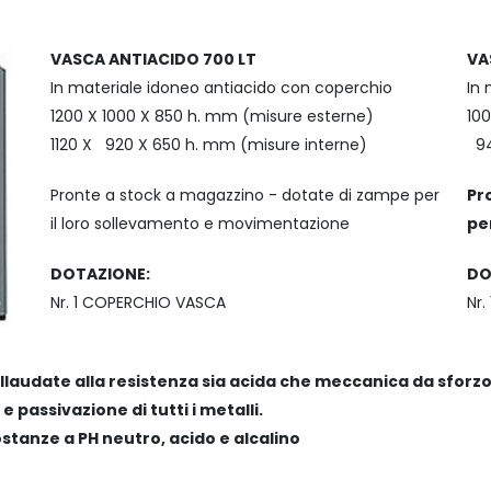
VASCA ANTIACIDO 700 LT
VA
In materiale idoneo antiacido con coperchio
In 
1200 X 1000 X 850 h. mm (misure esterne)
10
1120 X 920 X 650 h. mm (misure interne)
94
Pronte a stock a magazzino - dotate di zampe per
Pr
il loro sollevamento e movimentazione
pe
DOTAZIONE:
DO
Nr. 1 COPERCHIO VASCA
Nr
laudate alla resistenza sia acida che meccanica da sforzo
 passivazione di tutti i metalli.
ostanze a PH neutro, acido e alcalino