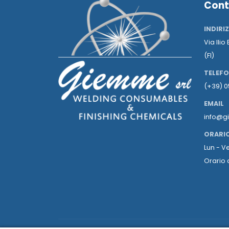
Cont
INDIRI
Via Ilio
(FI)
TELEF
(+39) 
EMAIL
info@g
ORARI
Lun - Ve
Orario 