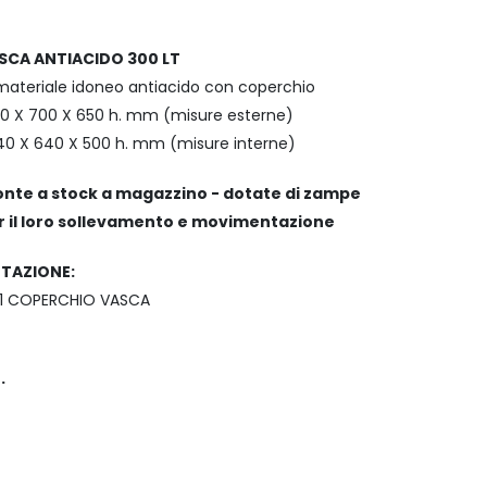
SCA ANTIACIDO 300 LT
materiale idoneo antiacido con coperchio
00 X 700 X 650 h. mm (misure esterne)
0 X 640 X 500 h. mm (misure interne)
onte a stock a magazzino - dotate di zampe
r il loro sollevamento e movimentazione
TAZIONE:
. 1 COPERCHIO VASCA
.