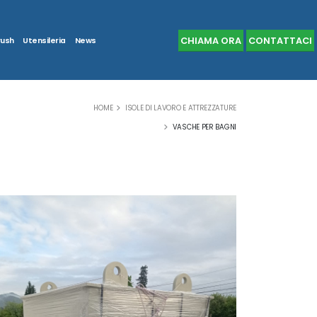
CHIAMA ORA
CONTATTACI
rush
Utensileria
News
HOME
ISOLE DI LAVORO E ATTREZZATURE
VASCHE PER BAGNI