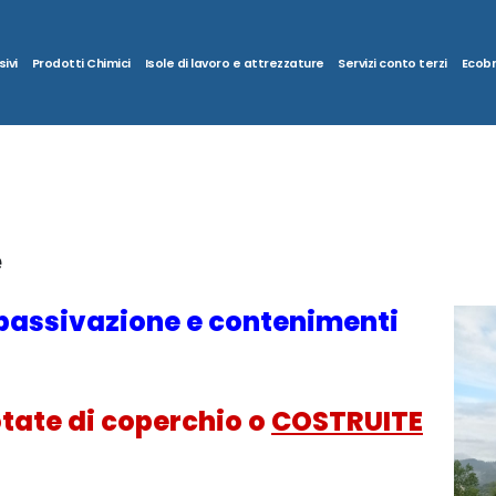
ivi
Prodotti Chimici
Isole di lavoro e attrezzature
Servizi conto terzi
Ecob
e
passivazione e contenimenti
tate di coperchio o
COSTRUITE