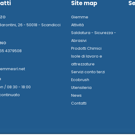
atti
Site map
Se
ZZO
Giemme
 Barontini, 26 - 50018 - Scandicci
Attività
Saldatura - Sicurezza -
Abrasivi
ONO
Prodotti Chimici
055 4379508
Isole di lavoro e
attrezzature
iemmesrl.net
Servizi conto terzi
O
Ecobrush
n / 08:30 - 18:00
Utensileria
continuato
News
Contatti