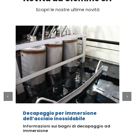
Scopri le nostre ultime novità
Decapaggio per immersione
dell’acciaio inossidabile
C
i
Informazioni sui bagni di decapaggio ad
immersione