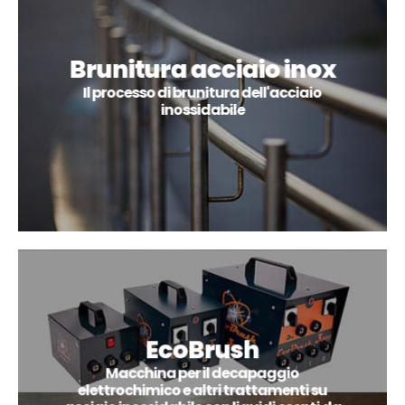
Brunitura acciaio inox
Il processo di brunitura dell'acciaio
inossidabile
EcoBrush
Macchina per il decapaggio
elettrochimico e altri trattamenti su